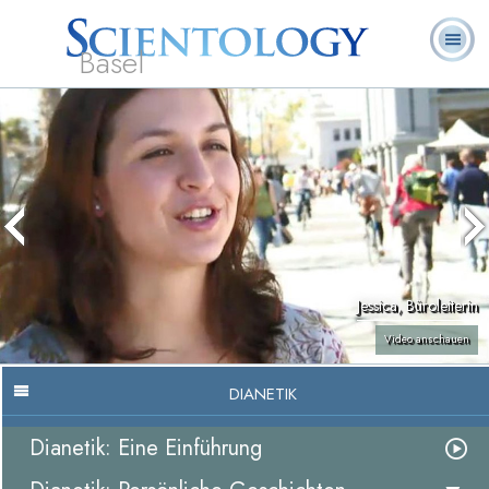
Basel
Häufig
L. Ron
Was ist
Ehrenamtliche
Über uns
gestellte
Bücher
Hubbard
Scientology?
Geistliche
Fragen
Jessica, Büroleiterin
Video anschauen
DIANETIK
Dianetik: Eine Einführung