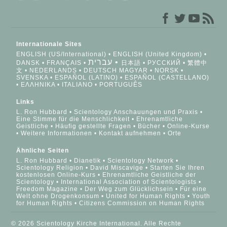
Internationale Sites
ENGLISH (US/International)
ENGLISH (United Kingdom)
עברית
DANSK
FRANÇAIS
日本語
РУССКИЙ
繁體中
文
NEDERLANDS
DEUTSCH
MAGYAR
NORSK
SVENSKA
ESPAÑOL (LATINO)
ESPAÑOL (CASTELLANO)
ΕΛΛΗΝΙΚA
ITALIANO
PORTUGUÊS
Links
L. Ron Hubbard
Scientology Anschauungen und Praxis
Eine Stimme für die Menschlichkeit
Ehrenamtliche
Geistliche
Häufig gestellte Fragen
Bücher
Online-Kurse
Weitere Informationen
Kontakt aufnehmen
Orte
Ähnliche Seiten
L. Ron Hubbard
Dianetik
Scientology Network
Scientology Religion
David Miscavige
Starten Sie Ihren
kostenlosen Online-Kurs
Ehrenamtliche Geistliche der
Scientology
International Association of Scientologists
Freedom Magazine
Der Weg zum Glücklichsein
Für eine
Welt ohne Drogenkonsum
United for Human Rights
Youth
for Human Rights
Citizens Commission on Human Rights
© 2026 Scientology Kirche International. Alle Rechte