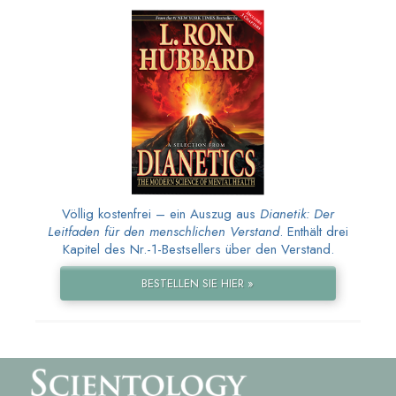
Völlig kostenfrei – ein Auszug aus
Dianetik: Der
Leitfaden für den menschlichen Verstand
. Enthält drei
Kapitel des Nr.-1-Bestsellers über den Verstand.
BESTELLEN SIE HIER »