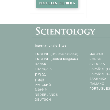
BESTELLEN SIE HIER »
Internationale Sites
ENGLISH (US/International)
MAGYAR
ENGLISH (United Kingdom)
NORSK
DANSK
SVENSKA
FRANÇAIS
ESPAÑOL (L
ESPAÑOL (C
עברית
ΕΛΛΗΝΙΚA
日本語
ITALIANO
РУССКИЙ
PORTUGUÊ
繁體中文
NEDERLANDS
DEUTSCH