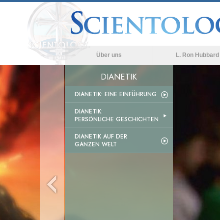
Über uns
L. Ron Hubbard
DIANETIK
DIANETIK: EINE EINFÜHRUNG
DIANETIK:
PERSÖNLICHE GESCHICHTEN
DIANETIK AUF DER
GANZEN WELT