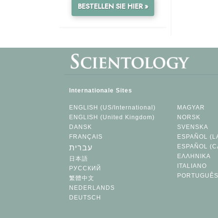
BESTELLEN SIE HIER »
Internationale Sites
ENGLISH (US/International)
MAGYAR
ENGLISH (United Kingdom)
NORSK
DANSK
SVENSKA
FRANÇAIS
ESPAÑOL (L
ESPAÑOL (C
עברית
ΕΛΛΗΝΙΚA
日本語
ITALIANO
РУССКИЙ
PORTUGUÊ
繁體中文
NEDERLANDS
DEUTSCH