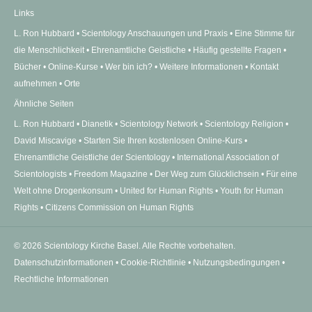
Links
L. Ron Hubbard
Scientology Anschauungen und Praxis
Eine Stimme für
die Menschlichkeit
Ehrenamtliche Geistliche
Häufig gestellte Fragen
Bücher
Online-Kurse
Wer bin ich?
Weitere Informationen
Kontakt
aufnehmen
Orte
Ähnliche Seiten
L. Ron Hubbard
Dianetik
Scientology Network
Scientology Religion
David Miscavige
Starten Sie Ihren kostenlosen Online-Kurs
Ehrenamtliche Geistliche der Scientology
International Association of
Scientologists
Freedom Magazine
Der Weg zum Glücklichsein
Für eine
Welt ohne Drogenkonsum
United for Human Rights
Youth for Human
Rights
Citizens Commission on Human Rights
© 2026
Scientology Kirche Basel.
Alle Rechte vorbehalten.
Datenschutzinformationen
•
Cookie-Richtlinie
•
Nutzungsbedingungen
•
Rechtliche Informationen