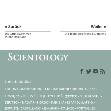
« Zurück
Weiter »
Die Grundlagen von
Die Technologie des Studierens
Public Relations
Internationale Sites
ENGLISH (US/International)
ENGLISH (United Kingdom)
DANSK
עברית
FRANÇAIS
日本語
РУССКИЙ
繁體中文
NEDERLANDS
DEUTSCH
MAGYAR
NORSK
SVENSKA
ESPAÑOL (LATINO)
ESPAÑOL (CASTELLANO)
ΕΛΛΗΝΙΚA
ITALIANO
PORTUGUÊS