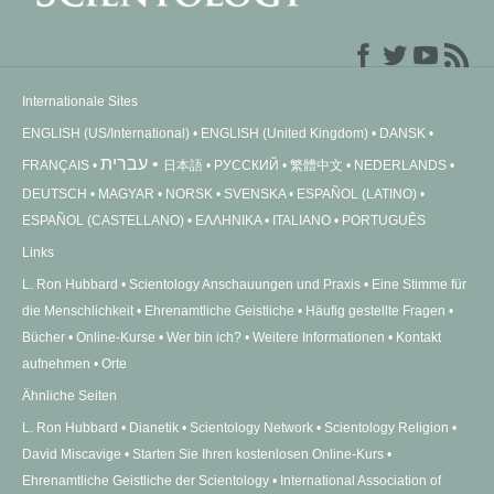
Internationale Sites
ENGLISH (US/International)
ENGLISH (United Kingdom)
DANSK
עברית
FRANÇAIS
日本語
РУССКИЙ
繁體中文
NEDERLANDS
DEUTSCH
MAGYAR
NORSK
SVENSKA
ESPAÑOL (LATINO)
ESPAÑOL (CASTELLANO)
ΕΛΛΗΝΙΚA
ITALIANO
PORTUGUÊS
Links
L. Ron Hubbard
Scientology Anschauungen und Praxis
Eine Stimme für
die Menschlichkeit
Ehrenamtliche Geistliche
Häufig gestellte Fragen
Bücher
Online-Kurse
Wer bin ich?
Weitere Informationen
Kontakt
aufnehmen
Orte
Ähnliche Seiten
L. Ron Hubbard
Dianetik
Scientology Network
Scientology Religion
David Miscavige
Starten Sie Ihren kostenlosen Online-Kurs
Ehrenamtliche Geistliche der Scientology
International Association of