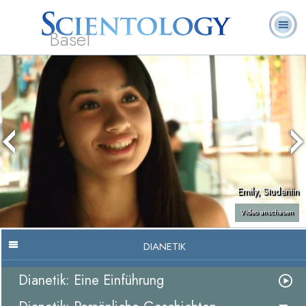
Basel
Häufig
L. Ron
Was ist
Ehrenamtliche
Über uns
gestellte
Bücher
Hubbard
Scientology?
Geistliche
Fragen
Emily, Studentin
Video anschauen
DIANETIK
Dianetik: Eine Einführung