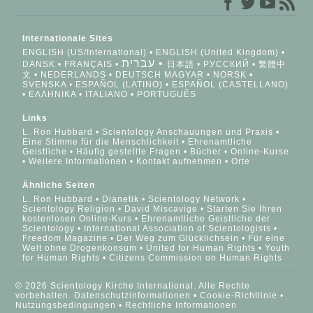
Internationale Sites
ENGLISH (US/International)
ENGLISH (United Kingdom)
עברית
DANSK
FRANÇAIS
日本語
РУССКИЙ
繁體中
文
NEDERLANDS
DEUTSCH
MAGYAR
NORSK
SVENSKA
ESPAÑOL (LATINO)
ESPAÑOL (CASTELLANO)
ΕΛΛΗΝΙΚA
ITALIANO
PORTUGUÊS
Links
L. Ron Hubbard
Scientology Anschauungen und Praxis
Eine Stimme für die Menschlichkeit
Ehrenamtliche
Geistliche
Häufig gestellte Fragen
Bücher
Online-Kurse
Weitere Informationen
Kontakt aufnehmen
Orte
Ähnliche Seiten
L. Ron Hubbard
Dianetik
Scientology Network
Scientology Religion
David Miscavige
Starten Sie Ihren
kostenlosen Online-Kurs
Ehrenamtliche Geistliche der
Scientology
International Association of Scientologists
Freedom Magazine
Der Weg zum Glücklichsein
Für eine
Welt ohne Drogenkonsum
United for Human Rights
Youth
for Human Rights
Citizens Commission on Human Rights
© 2026 Scientology Kirche International. Alle Rechte
vorbehalten.
Datenschutzinformationen
•
Cookie-Richtlinie
•
Nutzungsbedingungen
•
Rechtliche Informationen