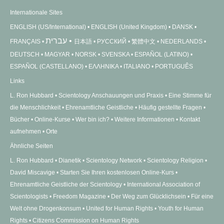
Internationale Sites
ENGLISH (US/International)
ENGLISH (United Kingdom)
DANSK
עברית
FRANÇAIS
日本語
РУССКИЙ
繁體中文
NEDERLANDS
DEUTSCH
MAGYAR
NORSK
SVENSKA
ESPAÑOL (LATINO)
ESPAÑOL (CASTELLANO)
ΕΛΛΗΝΙΚA
ITALIANO
PORTUGUÊS
Links
L. Ron Hubbard
Scientology Anschauungen und Praxis
Eine Stimme für
die Menschlichkeit
Ehrenamtliche Geistliche
Häufig gestellte Fragen
Bücher
Online-Kurse
Wer bin ich?
Weitere Informationen
Kontakt
aufnehmen
Orte
Ähnliche Seiten
L. Ron Hubbard
Dianetik
Scientology Network
Scientology Religion
David Miscavige
Starten Sie Ihren kostenlosen Online-Kurs
Ehrenamtliche Geistliche der Scientology
International Association of
Scientologists
Freedom Magazine
Der Weg zum Glücklichsein
Für eine
Welt ohne Drogenkonsum
United for Human Rights
Youth for Human
Rights
Citizens Commission on Human Rights