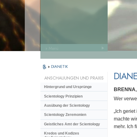
» Menü
»
DIANETIK
DIANE
ANSCHAUUNGEN UND PRAXIS
Hintergrund und Ursprünge
BRENNA,
Scientology Prinzipien
Wer verwen
Ausübung der Scientology
„Ich geriet
Scientology Zeremonien
machte wir
Geistliches Amt der Scientology
mehr. Ich 
Kredos und Kodizes