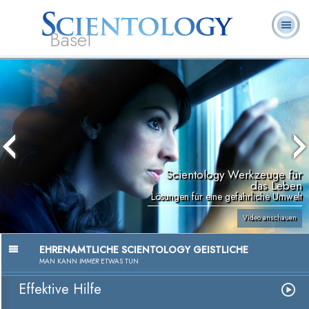
Basel
Häufig
L. Ron
Was ist
Ehrenamtliche
Über uns
gestellte
Bücher
Hubbard
Scientology?
Geistliche
Fragen
Scientology Werkzeuge für
das Leben
Lösungen für eine gefährliche Umwelt
Video anschauen
EHRENAMTLICHE SCIENTOLOGY GEISTLICHE
MAN KANN
IMMER
ETWAS TUN
Effektive Hilfe