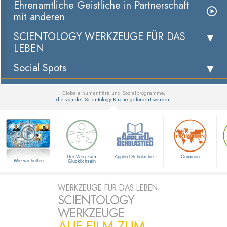
Ehrenamtliche Geistliche in Partnerschaft
mit anderen
SCIENTOLOGY WERKZEUGE FÜR DAS
LEBEN
Social Spots
Globale humanitäre und Sozialprogramme,
die von der Scientology Kirche gefördert werden
▼
Der Weg zum
Applied Scholastics
Criminon
Wie wir helfen
Glücklichsein
WERKZEUGE FÜR DAS LEBEN
SCIENTOLOGY
WERKZEUGE
AUF FILM ZUM