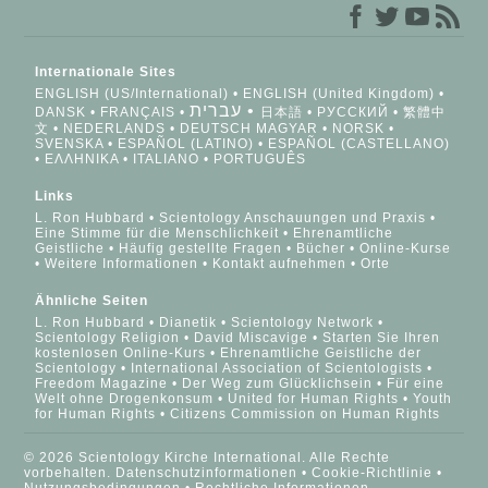
Internationale Sites
ENGLISH (US/International)
ENGLISH (United Kingdom)
עברית
DANSK
FRANÇAIS
日本語
РУССКИЙ
繁體中
文
NEDERLANDS
DEUTSCH
MAGYAR
NORSK
SVENSKA
ESPAÑOL (LATINO)
ESPAÑOL (CASTELLANO)
ΕΛΛΗΝΙΚA
ITALIANO
PORTUGUÊS
Links
L. Ron Hubbard
Scientology Anschauungen und Praxis
Eine Stimme für die Menschlichkeit
Ehrenamtliche
Geistliche
Häufig gestellte Fragen
Bücher
Online-Kurse
Weitere Informationen
Kontakt aufnehmen
Orte
Ähnliche Seiten
L. Ron Hubbard
Dianetik
Scientology Network
Scientology Religion
David Miscavige
Starten Sie Ihren
kostenlosen Online-Kurs
Ehrenamtliche Geistliche der
Scientology
International Association of Scientologists
Freedom Magazine
Der Weg zum Glücklichsein
Für eine
Welt ohne Drogenkonsum
United for Human Rights
Youth
for Human Rights
Citizens Commission on Human Rights
© 2026 Scientology Kirche International. Alle Rechte
vorbehalten.
Datenschutzinformationen
•
Cookie-Richtlinie
•