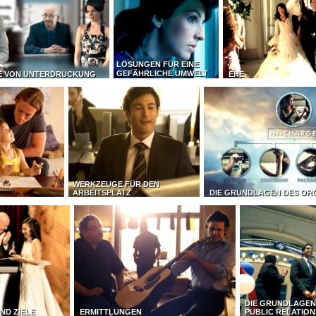
LÖSUNGEN FÜR EINE
GEFÄHRLICHE UMWELT
E VON UNTERDRÜCKUNG
EHE
WERKZEUGE FÜR DEN
ARBEITSPLATZ
DIE GRUNDLAGEN DES OR
DIE GRUNDLAGEN
ND ZIELE
ERMITTLUNGEN
PUBLIC RELATION