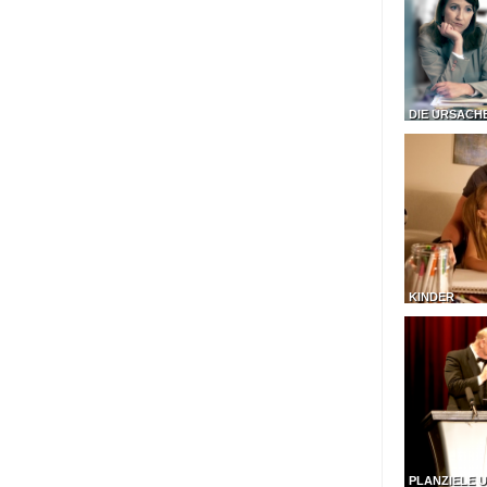
DIE URSACH
KINDER
PLANZIELE U