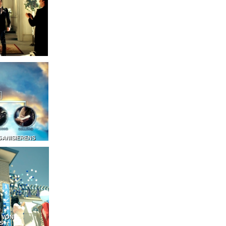
GANISIERENS
 VON
S