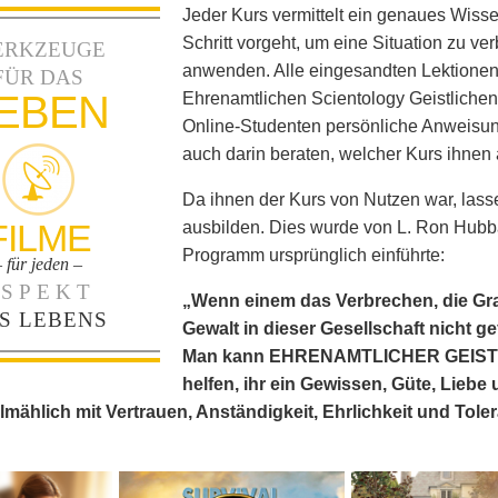
Jeder Kurs vermittelt ein genaues Wissen
Schritt vorgeht, um eine Situation zu ve
ERKZEUGE
anwenden. Alle eingesandten Lektione
FÜR DAS
EBEN
Ehrenamtlichen Scientology Geistlichen 
Online-Studenten persönliche Anweisung
auch darin beraten, welcher Kurs ihnen 
Da ihnen der Kurs von Nutzen war, lasse
FILME
ausbilden. Dies wurde von L. Ron Hubbar
Programm ursprünglich einführte:
– für jeden –
SPEKT
„Wenn einem das Verbrechen, die Gra
S LEBENS
Gewalt in dieser Gesellschaft nicht g
Man kann EHRENAMTLICHER GEISTLIC
helfen, ihr ein Gewissen, Güte, Liebe
lmählich mit Vertrauen, Anständigkeit, Ehrlichkeit und Tolera