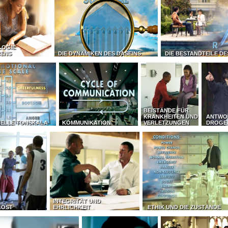
LOGIE
RENS
DIE DYNAMIKEN DES DASEINS
DIE BESTANDTEILE D
BEISTÄNDE FÜR
KRANKHEITEN UND
ANTWO
NELLE TONSKALA
KOMMUNIKATION
VERLETZUNGEN
DROGE
INTEGRITÄT UND
LÖST
EHRLICHKEIT
ETHIK UND DIE ZUSTÄNDE