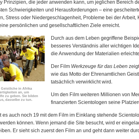
y Prinzipien, die jeder anwenden kann, um jeglichen Bereich 
sten Schwierigkeiten und Herausforderungen – eine gescheiter
n, Stress oder Niedergeschlagenheit, Probleme bei der Arbeit, 
ine persönlichen und gesellschaftlichen Ziele erreicht.
Durch aus dem Leben gegriffene Beispi
besseres Verständnis aller wichtigen I
die Anwendung der Materialien erleichte
Der Film
Werkzeuge für das Leben
zeigt
wie das Motto der Ehrenamtlichen Geis
tatsächlich verwirklicht wird.
Geistliche in Afrika
ertigkeiten an, um
Um den Film weiteren Millionen von M
lfe zu geben. Sie bilden
us, dasselbe zu tun.
finanzierten Scientologen seine Platzie
 es auch noch 19 mit dem Film im Einklang stehende Scientolo
 werden können. Wenn jemand die Site besucht, wird er eingelad
iben. Er sieht sich zuerst den Film an und geht dann weiter dur