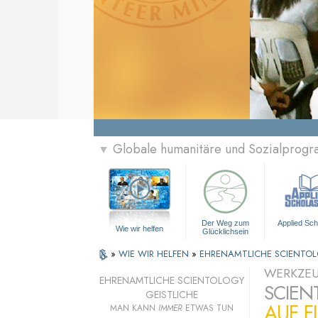
Globale humanitäre und Sozialprog
▼
Der Weg zum
Applied Sch
Wie wir helfen
Glücklichsein
»
WIE WIR HELFEN
»
EHRENAMTLICHE SCIENTOL
WERKZEU
EHRENAMTLICHE SCIENTOLOGY
SCIEN
GEISTLICHE
AUF F
MAN KANN
IMMER
ETWAS TUN