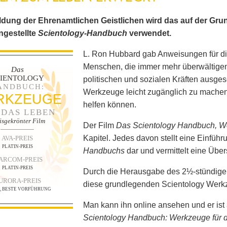
ldung der Ehrenamtlichen Geistlichen wird das auf der Gr
gestellte
Scientology-Handbuch
verwendet.
L. Ron Hubbard gab Anweisungen für di
Menschen, die immer mehr überwältigen
Das
CIENTOLOGY
politischen und sozialen Kräften ausge
ANDBUCH:
Werkzeuge leicht zugänglich zu machen,
RKZEUGE
helfen können.
 DAS LEBEN
isgekrönter Film
Der Film
Das Scientology Handbuch, W
Kapitel. Jedes davon stellt eine Einführ
AVA-PREIS
PLATIN-PREIS
Handbuchs
dar und vermittelt eine Über
ARCOM-PREIS
PLATIN-PREIS
Durch die Herausgabe des 2½-stündigen
URORA-PREIS
diese grundlegenden Scientology Werkze
N, BESTE VORFÜHRUNG
Man kann ihn online ansehen und er ist 
Scientology Handbuch: Werkzeuge für 