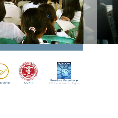
Freedom Magazine
▶
nrechte
CCHR
A Voice for Human Rights