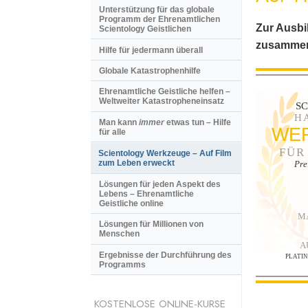
Unterstützung für das globale
Programm der Ehrenamtlichen
Zur Ausbi
Scientology Geistlichen
zusammen
Hilfe für jedermann überall
Globale Katastrophenhilfe
Ehrenamtliche Geistliche helfen –
Weltweiter Katastropheneinsatz
S
H
Man kann
immer
etwas tun – Hilfe
WE
für alle
FÜR
Scientology Werkzeuge – Auf Film
zum Leben erweckt
Pre
Lösungen für jeden Aspekt des
Lebens – Ehrenamtliche
Geistliche online
M
Lösungen für Millionen von
Menschen
A
Ergebnisse der Durchführung des
PLATI
Programms
KOSTENLOSE ONLINE-KURSE