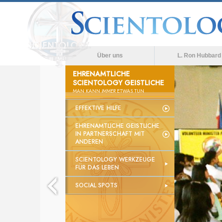
Über uns
L. Ron Hubbard
EHRENAMTLICHE
SCIENTOLOGY GEISTLICHE
MAN KANN
IMMER
ETWAS TUN
EFFEKTIVE HILFE
EHRENAMTLICHE GEISTLICHE
IN PARTNERSCHAFT MIT
ANDEREN
SCIENTOLOGY WERKZEUGE
FÜR DAS LEBEN
SOCIAL SPOTS