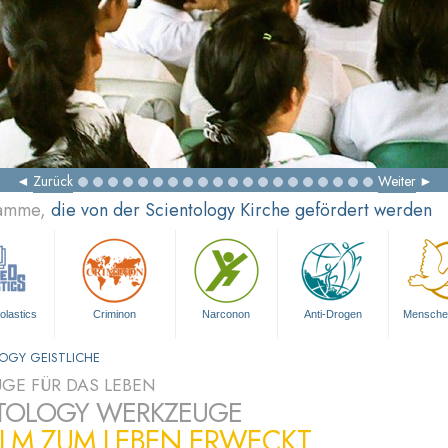
Zurück
Weiter
ramme,
die von der Scientology Kirche gefördert werden
olastics
Criminon
Narconon
Anti-Drogen
Mensche
OGY GEISTLICHE
GE FÜR DAS LEBEN
TOLOGY WERKZEUGE
ILM ZUM LEBEN ERWECKT