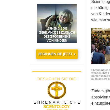
Scientolog
die häufig
von Kinder
wie man se
BEGINNEN SIE JETZT »
Ehrenamtliche 
wenden ihre F
persönliche Hi
BESUCHEN SIE DIE
auch andere a
Zudem gibt
absolviert
EHRENAMTLICHE
einzuschre
SCIENTOLOGY-