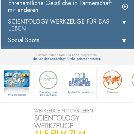
Ehrenamtliche Geistliche in Partnerschaft
mit anderen
SCIENTOLOGY WERKZEUGE FÜR DAS
LEBEN
Social Spots
Globale humanitäre und Sozialprogramme,
die von der Scientology Kirche gefördert werden
▼
Der Weg zum
Applied Scholastics
Criminon
Wie wir helfen
Glücklichsein
WERKZEUGE FÜR DAS LEBEN
SCIENTOLOGY
WERKZEUGE
AUF FILM ZUM