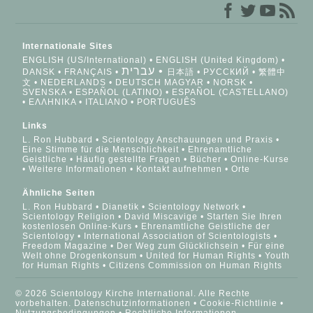
Internationale Sites
ENGLISH (US/International)
ENGLISH (United Kingdom)
עברית
DANSK
FRANÇAIS
日本語
РУССКИЙ
繁體中
文
NEDERLANDS
DEUTSCH
MAGYAR
NORSK
SVENSKA
ESPAÑOL (LATINO)
ESPAÑOL (CASTELLANO)
ΕΛΛΗΝΙΚA
ITALIANO
PORTUGUÊS
Links
L. Ron Hubbard
Scientology Anschauungen und Praxis
Eine Stimme für die Menschlichkeit
Ehrenamtliche
Geistliche
Häufig gestellte Fragen
Bücher
Online-Kurse
Weitere Informationen
Kontakt aufnehmen
Orte
Ähnliche Seiten
L. Ron Hubbard
Dianetik
Scientology Network
Scientology Religion
David Miscavige
Starten Sie Ihren
kostenlosen Online-Kurs
Ehrenamtliche Geistliche der
Scientology
International Association of Scientologists
Freedom Magazine
Der Weg zum Glücklichsein
Für eine
Welt ohne Drogenkonsum
United for Human Rights
Youth
for Human Rights
Citizens Commission on Human Rights
© 2026 Scientology Kirche International. Alle Rechte
vorbehalten.
Datenschutzinformationen
•
Cookie-Richtlinie
•