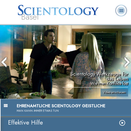
Basel
Häufig
L. Ron
Was ist
Ehrenamtliche
Über uns
gestellte
Bücher
Hubbard
Scientology?
Geistliche
Fragen
Scientology Werkzeuge für
das Leben
Wie man Konflikte löst
Video anschauen
EHRENAMTLICHE SCIENTOLOGY GEISTLICHE
MAN KANN
IMMER
ETWAS TUN
Effektive Hilfe