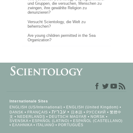
und Gruppen, die versuchen, Menschen zu
zwingen, ihre gewählte Religion zu
denunzieren?
Versucht Scientology, die Welt zu
beherrschen?
Are young children permitted in the Sea
Organization?
Internationale Sites
ENGLISH (US/International)
ENGLISH (United Kingdom)
עברית
DANSK
FRANÇAIS
日本語
РУССКИЙ
繁體中
文
NEDERLANDS
DEUTSCH
MAGYAR
NORSK
SVENSKA
ESPAÑOL (LATINO)
ESPAÑOL (CASTELLANO)
ΕΛΛΗΝΙΚA
ITALIANO
PORTUGUÊS