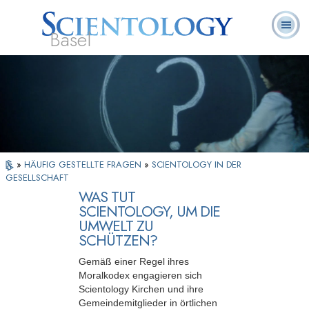
Basel
Häufig
L. Ron
Was ist
Ehrenamtliche
Über uns
gestellte
Bücher
Hubbard
Scientology?
Geistliche
Fragen
»
HÄUFIG GESTELLTE FRAGEN
»
SCIENTOLOGY IN DER
GESELLSCHAFT
WAS TUT
SCIENTOLOGY, UM DIE
UMWELT ZU
SCHÜTZEN?
Gemäß einer Regel ihres
Moralkodex engagieren sich
Scientology Kirchen und ihre
Gemeindemitglieder in örtlichen