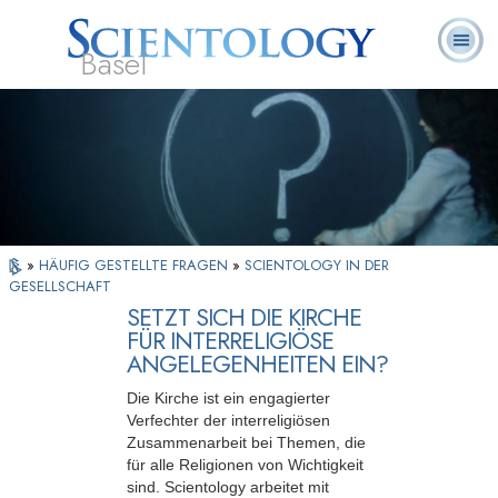
Basel
Häufig
L. Ron
Was ist
Ehrenamtliche
Über uns
gestellte
Bücher
Hubbard
Scientology?
Geistliche
Fragen
»
HÄUFIG GESTELLTE FRAGEN
»
SCIENTOLOGY IN DER
GESELLSCHAFT
SETZT SICH DIE KIRCHE
FÜR INTERRELIGIÖSE
ANGELEGENHEITEN EIN?
Die Kirche ist ein engagierter
Verfechter der interreligiösen
Zusammenarbeit bei Themen, die
für alle Religionen von Wichtigkeit
sind. Scientology arbeitet mit