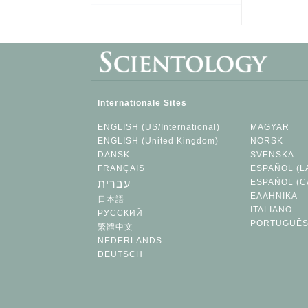
Internationale Sites
ENGLISH (US/International)
MAGYAR
ENGLISH (United Kingdom)
NORSK
DANSK
SVENSKA
FRANÇAIS
ESPAÑOL (L
ESPAÑOL (C
עברית
ΕΛΛΗΝΙΚA
日本語
ITALIANO
РУССКИЙ
PORTUGUÊ
繁體中文
NEDERLANDS
DEUTSCH