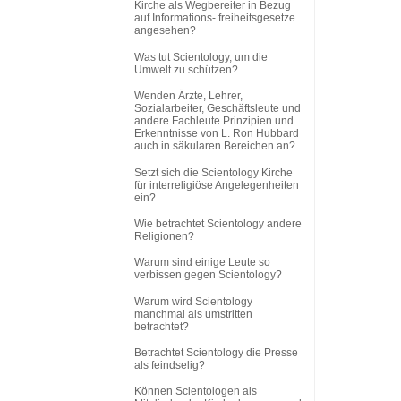
Kirche als Wegbereiter in Bezug
auf Informations
-
freiheitsgesetze
angesehen?
Was tut Scientology, um die
Umwelt zu schützen?
Wenden Ärzte, Lehrer,
Sozialarbeiter, Geschäftsleute und
andere Fachleute Prinzipien und
Erkenntnisse von L. Ron Hubbard
auch in säkularen Bereichen an?
Setzt sich die Scientology Kirche
für interreligiöse Angelegenheiten
ein?
Wie betrachtet Scientology andere
Religionen?
Warum sind einige Leute so
verbissen gegen Scientology?
Warum wird Scientology
manchmal als umstritten
betrachtet?
Betrachtet Scientology die Presse
als feindselig?
Können Scientologen als