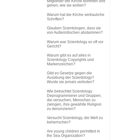
Mitglieder der Kirche kommen und
gehen, wie sie wollen?
Warum hat die Kirche vertrauliche
Schriften?
Glauben Scientologen, dass sie
von Außerirdischen abstammen?
Warum war Scientology so oft vor
Gericht?
Warum gibt es auf alles in
Scientology Copyrights und
Markenzeichen?
Gibt es Gesetze gegen die
Ausübung der Scientology?
Wurde sie jemals verboten?
Wie betrachtet Scientology
Deprogrammierer und Gruppen,
die versuchen, Menschen zu
zwingen, ihre gewählte Religion
zu denunzieren?
Versucht Scientology, die Welt zu
beherrschen?
Are young children permitted in
the Sea Organization?