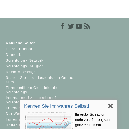
Ähnliche Seiten
L. Ron Hubbard
Dianetik
Scientology Network
Scientology Religion
David Miscavige
Starten Sie Ihren kostenlosen Online-
Kurs
Ehrenamtliche Geistliche der
Scientology
International Association of
Scientologists
Kennen Sie Ihr wahres Selbst!
Freedom Magazine
Der Weg zum Glücklichsein
Ihr erster Schritt, um
Für eine Welt ohne Drogenkonsum
mehr zu erfahren, kann
ganz einfach ein
United for Human Rights