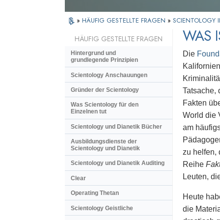
»
HÄUFIG GESTELLTE FRAGEN
»
SCIENTOLOGY I
WAS I
HÄUFIG GESTELLTE FRAGEN
Die
Founda
Hintergrund und
grundlegende Prinzipien
Kalifornie
Scientology Anschauungen
Kriminalit
Gründer der Scientology
Tatsache, 
Fakten üb
Was Scientology für den
Einzelnen tut
World die 
Scientology und Dianetik Bücher
am häufig
Pädagogen,
Ausbildungsdienste der
Scientology und Dianetik
zu helfen,
Scientology und Dianetik Auditing
Reihe
Fak
Leuten, di
Clear
Operating Thetan
Heute hab
Scientology Geistliche
die Materi