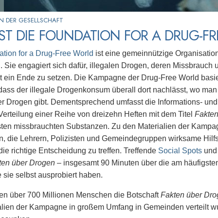
N DER GESELLSCHAFT
ST DIE FOUNDATION FOR A DRUG-F
tion for a Drug-Free World
ist eine gemeinnützige Organisation
n. Sie engagiert sich dafür, illegalen Drogen, deren Missbrauc
ät ein Ende zu setzen. Die Kampagne der Drug-Free World basier
dass der illegale Drogenkonsum überall dort nachlässt, wo ma
er Drogen gibt. Dementsprechend umfasst die Informations- u
Verteilung einer Reihe von dreizehn Heften mit dem Titel
Fakten
sten missbrauchten Substanzen. Zu den Materialien der Kampa
 die Lehrern, Polizisten und Gemeindegruppen wirksame Hilfsm
 die richtige Entscheidung zu treffen. Treffende
Social Spots
un
ten über Drogen
– insgesamt 90 Minuten über die am häufigst
e sie selbst ausprobiert haben.
en über 700 Millionen Menschen die Botschaft
Fakten über Dr
alien der Kampagne in großem Umfang in Gemeinden verteilt w