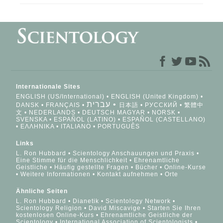
Internationale Sites
ENGLISH (US/International)
ENGLISH (United Kingdom)
עברית
DANSK
FRANÇAIS
日本語
РУССКИЙ
繁體中
文
NEDERLANDS
DEUTSCH
MAGYAR
NORSK
SVENSKA
ESPAÑOL (LATINO)
ESPAÑOL (CASTELLANO)
ΕΛΛΗΝΙΚA
ITALIANO
PORTUGUÊS
Links
L. Ron Hubbard
Scientology Anschauungen und Praxis
Eine Stimme für die Menschlichkeit
Ehrenamtliche
Geistliche
Häufig gestellte Fragen
Bücher
Online-Kurse
Weitere Informationen
Kontakt aufnehmen
Orte
Ähnliche Seiten
L. Ron Hubbard
Dianetik
Scientology Network
Scientology Religion
David Miscavige
Starten Sie Ihren
kostenlosen Online-Kurs
Ehrenamtliche Geistliche der
Scientology
International Association of Scientologists