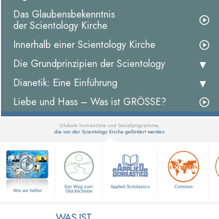
Das Glaubensbekenntnis
der Scientology Kirche
Innerhalb einer Scientology Kirche
Die Grundprinzipien der Scientology
Dianetik: Eine Einführung
Liebe und Hass – Was ist GRÖSSE?
Globale humanitäre und Sozialprogramme,
die von der Scientology Kirche gefördert werden
▼
Der Weg zum
Applied Scholastics
Criminon
Wie wir helfen
Glücklichsein
WAS IST