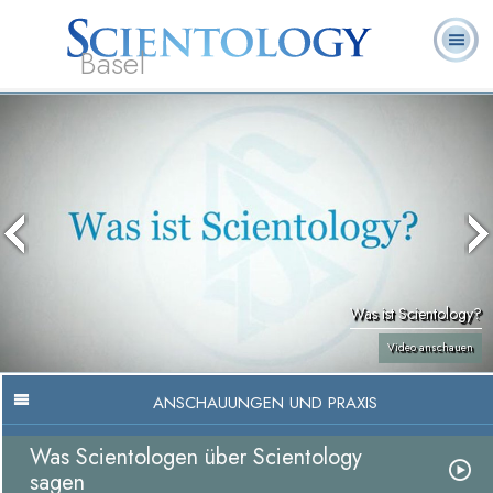
Basel
Häufig
L. Ron
Was ist
Ehrenamtliche
Über uns
gestellte
Bücher
Hubbard
Scientology?
Geistliche
Fragen
Was ist Scientology?
Video anschauen
ANSCHAUUNGEN UND PRAXIS
Was Scientologen über Scientology
sagen