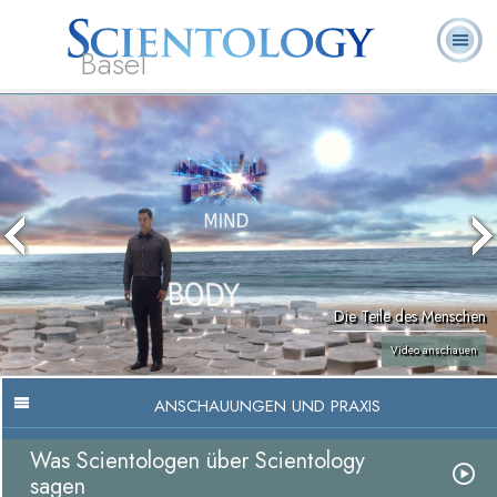
Basel
Häufig
L. Ron
Was ist
Ehrenamtliche
Über uns
gestellte
Bücher
Hubbard
Scientology?
Geistliche
Fragen
Die Teile des Menschen
Video anschauen
ANSCHAUUNGEN UND PRAXIS
Was Scientologen über Scientology
sagen