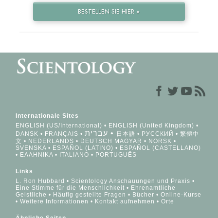
BESTELLEN SIE HIER »
Internationale Sites
ENGLISH (US/International)
ENGLISH (United Kingdom)
עברית
DANSK
FRANÇAIS
日本語
РУССКИЙ
繁體中
文
NEDERLANDS
DEUTSCH
MAGYAR
NORSK
SVENSKA
ESPAÑOL (LATINO)
ESPAÑOL (CASTELLANO)
ΕΛΛΗΝΙΚA
ITALIANO
PORTUGUÊS
Links
L. Ron Hubbard
Scientology Anschauungen und Praxis
Eine Stimme für die Menschlichkeit
Ehrenamtliche
Geistliche
Häufig gestellte Fragen
Bücher
Online-Kurse
Weitere Informationen
Kontakt aufnehmen
Orte