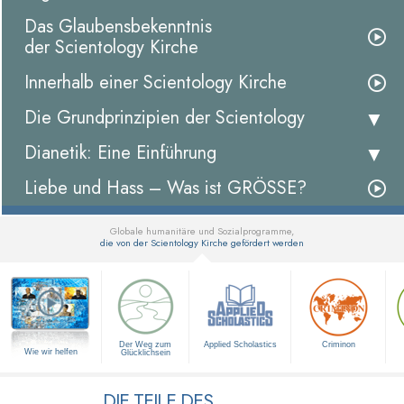
Das Glaubensbekenntnis
der Scientology Kirche
Innerhalb einer Scientology Kirche
Die Grundprinzipien der Scientology
Dianetik: Eine Einführung
Liebe und Hass – Was ist GRÖSSE?
Globale humanitäre und Sozialprogramme,
die von der Scientology Kirche gefördert werden
▼
Der Weg zum
Applied Scholastics
Criminon
Wie wir helfen
Glücklichsein
DIE TEILE DES