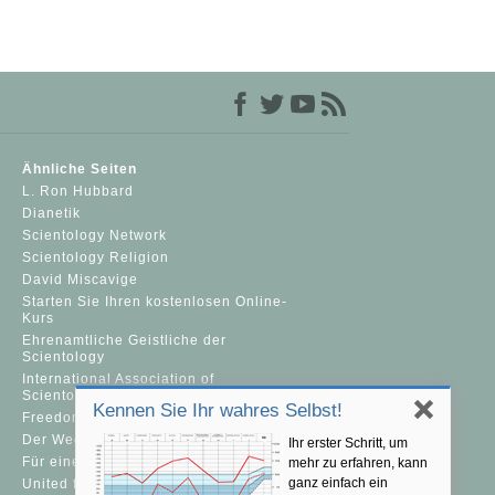
Ähnliche Seiten
L. Ron Hubbard
Dianetik
Scientology Network
Scientology Religion
David Miscavige
Starten Sie Ihren kostenlosen Online-
Kurs
Ehrenamtliche Geistliche der
Scientology
International Association of
Scientologists
Kennen Sie Ihr wahres Selbst!
Freedom Magazine
Der Weg zum Glücklichsein
Ihr erster Schritt, um
Für eine Welt ohne Drogenkonsum
mehr zu erfahren, kann
ganz einfach ein
United for Human Rights