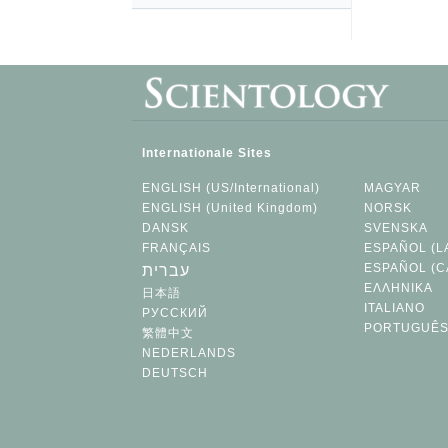
Internationale Sites
ENGLISH (US/International)
MAGYAR
ENGLISH (United Kingdom)
NORSK
DANSK
SVENSKA
FRANÇAIS
ESPAÑOL (L
ESPAÑOL (C
עברית
ΕΛΛΗΝΙΚA
日本語
ITALIANO
РУССКИЙ
PORTUGUÊ
繁體中文
NEDERLANDS
DEUTSCH