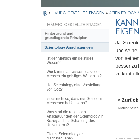
»
HÄUFIG GESTELLTE FRAGEN
»
SCIENTOLOGY
KANN
HÄUFIG GESTELLTE FRAGEN
EIGE
Hintergrund und
grundlegende Prinzipien
Ja. Scient
Scientology Anschauungen
und seine 
von seinem
Ist der Mensch ein geistiges
Wesen?
besser zu 
Wie kann man wissen, dass der
zu kontroll
Mensch ein geistiges Wesen ist?
Hat Scientology eine Vorstellung
von Gott?
Ist es nicht so, dass nur Gott dem
« Zurück
Menschen helfen kann?
Glaubt Scien
Was sind die religiösen
Anschauungen der Scientology in
Bezug auf die Schaffung des
Universums?
Glaubt Scientology an
Nächstenliebe?