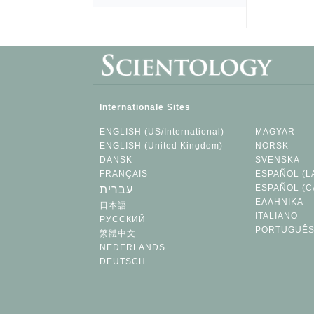
Internationale Sites
ENGLISH (US/International)
MAGYAR
ENGLISH (United Kingdom)
NORSK
DANSK
SVENSKA
FRANÇAIS
ESPAÑOL (L
ESPAÑOL (C
עברית
ΕΛΛΗΝΙΚA
日本語
ITALIANO
РУССКИЙ
PORTUGUÊ
繁體中文
NEDERLANDS
DEUTSCH