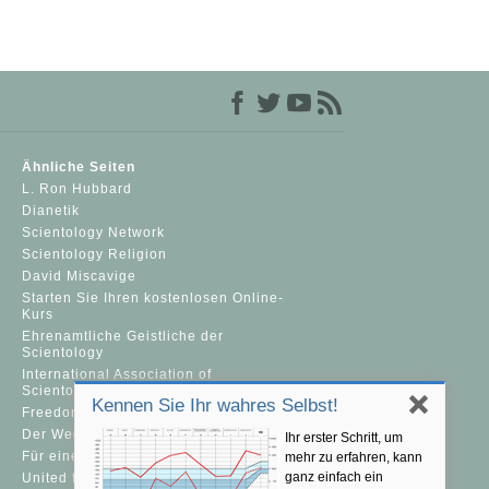
Ähnliche Seiten
L. Ron Hubbard
Dianetik
Scientology Network
Scientology Religion
David Miscavige
Starten Sie Ihren kostenlosen Online-
Kurs
Ehrenamtliche Geistliche der
Scientology
International Association of
Scientologists
Kennen Sie Ihr wahres Selbst!
Freedom Magazine
Der Weg zum Glücklichsein
Ihr erster Schritt, um
Für eine Welt ohne Drogenkonsum
mehr zu erfahren, kann
ganz einfach ein
United for Human Rights