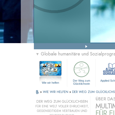
Globale humanitäre und Sozialprog
▼
Der Weg zum
Applied Sch
Wie wir helfen
Glücklichsein
»
WIE WIR HELFEN
»
DER WEG ZUM GLÜCKLICHS
ÜBER DA
DER WEG ZUM GLÜCKLICHSEIN
MULTI
FÜR EINE WELT VOLLER EHRLICHKEIT,
FÜR E
GEGENSEITIGEM VERTRAUEN UND