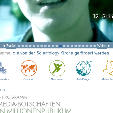
12. Sch
Zurück
Weiter
ramme,
die von der Scientology Kirche gefördert werden
olastics
Criminon
Narconon
Anti-Drogen
Mensche
EIN
S PROGRAMM
MEDIA-BOTSCHAFTEN
IN MILLIONENPUBLIKUM