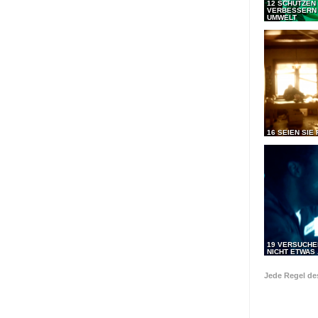
12 SCHÜTZEN
VERBESSERN 
UMWELT
16 SEIEN SIE 
19 VERSUCHE
NICHT ETWAS 
Jede Regel d