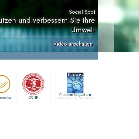
Social Spot
ützen und verbessern Sie Ihre
Umwelt
Video anschauen
Freedom Magazine
▶
nrechte
CCHR
A Voice for Human Rights