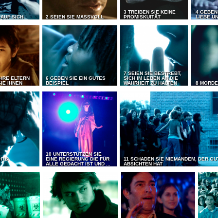
3 TREIBEN SIE KEINE
4 GEBEN
 AUF SICH
2 SEIEN SIE MASSVOLL
PROMISKUITÄT
LIEBE UN
7 SEIEN SIE BESTREBT,
IHRE ELTERN
6 GEBEN SIE EIN GUTES
SICH IM LEBEN AN DIE
IE IHNEN
BEISPIEL
WAHRHEIT ZU HALTEN
8 MORDE
10 UNTERSTÜTZEN SIE
CHTS
EINE REGIERUNG DIE FÜR
11 SCHADEN SIE NIEMANDEM, DER GU
ALLE GEDACHT IST UND ...
ABSICHTEN HAT