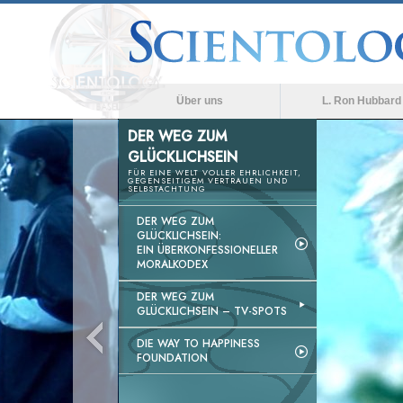
Über uns
L. Ron Hubbard
DER WEG ZUM
GLÜCKLICHSEIN
FÜR EINE WELT VOLLER EHRLICHKEIT,
GEGENSEITIGEM VERTRAUEN UND
SELBSTACHTUNG
DER WEG ZUM
GLÜCKLICHSEIN:
EIN ÜBERKONFESSIONELLER
MORALKODEX
DER WEG ZUM
GLÜCKLICHSEIN –
TV-SPOTS
DIE WAY TO HAPPINESS
FOUNDATION