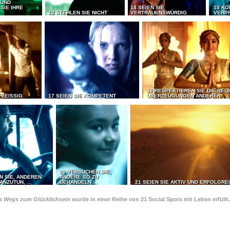
 UND
SIE IHRE
14 SEIEN SIE
15 KO
13 STEHLEN SIE NICHT
VERTRAUENSWÜRDIG
VERP
18 RESPEKTIEREN SIE DIE REL
FLEISSIG
17 SEIEN SIE KOMPETENT
ÜBERZEUGUNGEN ANDERER
20 VERSUCHEN SIE,
N SIE, ANDEREN
ANDERE SO ZU
ANZUTUN, ...
BEHANDELN ...
21 SEIEN SIE AKTIV UND ERFOLGRE
es
Wegs zum Glücklichsein
wurde in einer Reihe von 21 Social Spots mit Leben erfüllt.