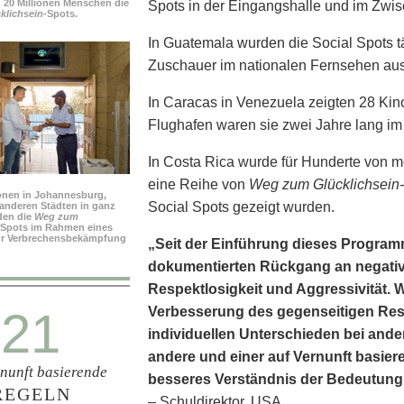
n 20 Millionen Menschen die
Spots in der Eingangshalle und im Zwi
lichsein-
Spots.
In Guatemala wurden die Social Spots täg
Zuschauer im nationalen Fernsehen aus
In Caracas in Venezuela zeigten 28 Kino
Flughafen waren sie zwei Jahre lang im
In Costa Rica wurde für Hunderte von m
eine Reihe von
Weg zum Glücklichsein-
ionen in Johannesburg,
Social Spots gezeigt wurden.
anderen Städten in ganz
den die
Weg zum
-Spots im Rahmen eines
r Verbrechensbekämpfung
„Seit der Einführung dieses Programm
dokumentierten Rückgang an negative
Respekt­losigkeit und Aggressivität.
21
Verbesserung des gegenseitigen Res
individuellen Unterschieden bei ande
andere und einer auf Vernunft basier
rnunft basierende
besseres Verständnis der Bedeutung
REGELN
– Schuldirektor, USA