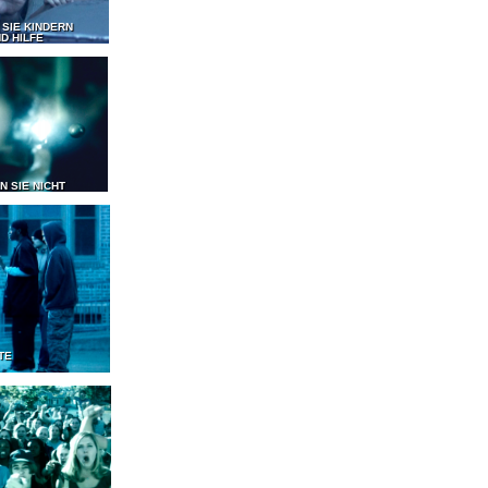
 SIE KINDERN
D HILFE
N SIE NICHT
TE