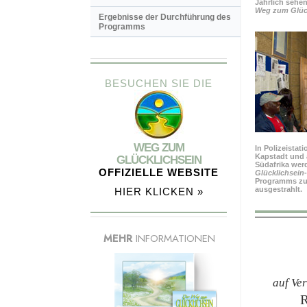
Jährlich sehe
Weg zum Glück
Ergebnisse der Durchführung des
Programms
BESUCHEN SIE DIE
WEG ZUM
In Polizeistat
Kapstadt und 
GLÜCKLICHSEIN
Südafrika wer
OFFIZIELLE WEBSITE
Glücklichsein
Programms zu
ausgestrahlt.
HIER KLICKEN »
MEHR
INFORMATIONEN
auf Ve