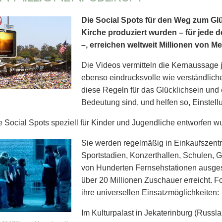
Die Social Spots für den Weg zum Glü
Kirche produziert wurden – für jede d
–, erreichen weltweit Millionen von M
Die Videos vermitteln die Kernaussage 
ebenso eindrucksvolle wie verständlich
diese Regeln für das Glücklichsein und
Bedeutung sind, und helfen so, Einstel
 Social Spots speziell für Kinder und Jugendliche entworfen wu
Sie werden regelmäßig in Einkaufszent
Sport­stadien, Konzerthallen, Schulen,
von Hunderten Fernsehstationen ausgest
über 20 Millionen Zuschauer erreicht. 
ihre universellen Einsatzmöglichkeiten:
Im Kulturpalast in Jekaterinburg (Russl