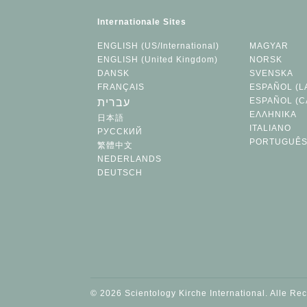
Internationale Sites
ENGLISH (US/International)
MAGYAR
ENGLISH (United Kingdom)
NORSK
DANSK
SVENSKA
FRANÇAIS
ESPAÑOL (L
ESPAÑOL (C
עברית
ΕΛΛΗΝΙΚA
日本語
ITALIANO
РУССКИЙ
PORTUGUÊ
繁體中文
NEDERLANDS
DEUTSCH
© 2026 Scientology Kirche International. Alle Re