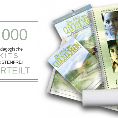
0
0
0
dagogische
KITS
OSTENFREI
RTEILT