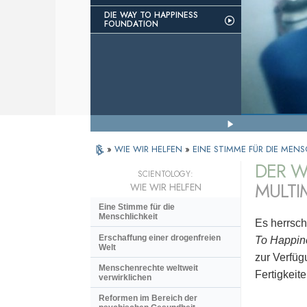
DIE WAY TO HAPPINESS
FOUNDATION
»
WIE WIR HELFEN
»
EINE STIMME FÜR DIE MEN
DER W
SCIENTOLOGY:
MULTI
WIE WIR HELFEN
Eine Stimme für die
Menschlichkeit
Es herrsch
Erschaffung einer drogenfreien
To Happin
Welt
zur Verfüg
Menschenrechte weltweit
Fertigkeit
verwirklichen
Reformen im Bereich der