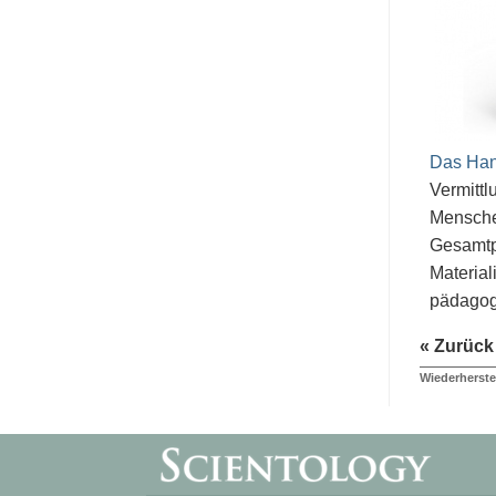
Das Han
Vermitt
Menschen
Gesamtp
Material
pädagog
« Zurück
Wiederherstel