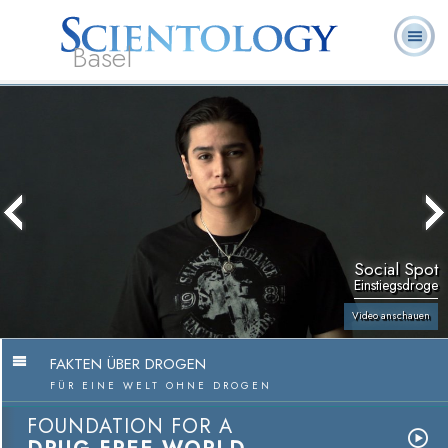
Basel
Häufig
L. Ron
Was ist
Ehrenamtliche
Über uns
gestellte
Bücher
Hubbard
Scientology?
Geistliche
Fragen
Social Spot
Einstiegsdroge
Video anschauen
FAKTEN ÜBER DROGEN
FÜR EINE WELT OHNE DROGEN
FOUNDATION FOR A