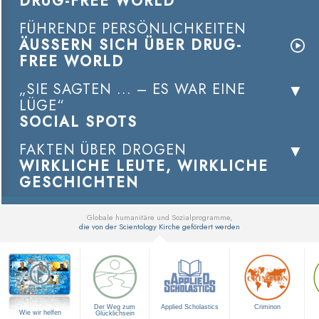
DRUG-FREE WORLD
FÜHRENDE PERSÖNLICHKEITEN
ÄUSSERN SICH ÜBER DRUG-
FREE WORLD
„SIE SAGTEN ... – ES WAR EINE
LÜGE“
SOCIAL SPOTS
FAKTEN ÜBER DROGEN
WIRKLICHE LEUTE, WIRKLICHE
GESCHICHTEN
Globale humanitäre und Sozialprogramme,
die von der Scientology Kirche gefördert werden
▼
Der Weg zum
Applied Scholastics
Criminon
Wie wir helfen
Glücklichsein