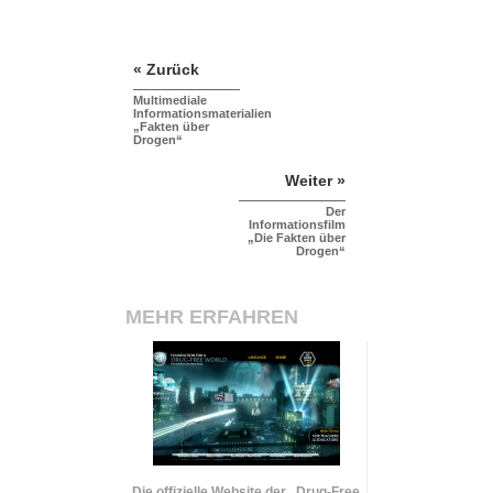
« Zurück
Multimediale
Informationsmaterialien
„Fakten über
Drogen“
Weiter »
Der
Informationsfilm
„Die Fakten über
Drogen“
MEHR ERFAHREN
Die offizielle Website der „Drug-Free