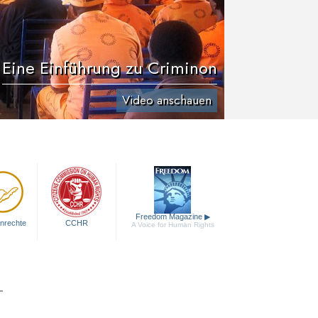
Eine Einführung zu Criminon
Video anschauen
Freedom Magazine
▶
nrechte
CCHR
A Voice for Human Rights
T