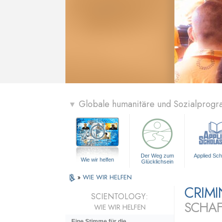
Globale humanitäre und Sozialprog
▼
Der Weg zum
Applied Sch
Wie wir helfen
Glücklichsein
»
WIE WIR HELFEN
CRIM
SCIENTOLOGY:
SCHAF
WIE WIR HELFEN
Eine Stimme für die