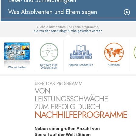
Lese- und Schreibfähigkeit
Was Absolventen und Eltern sagen
Globale humanitäre und Sozialprogramme,
die von der Scientology Kirche gefördert werden
▼
Der Weg zum
Applied Scholastics
Criminon
Wie wir helfen
Glücklichsein
ÜBER DAS PROGRAMM
VON
LEISTUNGSSCHWÄCHE
ZUM ERFOLG DURCH
NACHHILFEPROGRAMME
Neben einer großen Anzahl von
überall auf der Welt tätigen