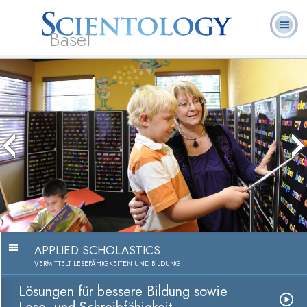
Basel
Häufig
L. Ron
Was ist
Ehrenamtliche
Über uns
gestellte
Bücher
Hubbard
Scientology?
Geistliche
Fragen
APPLIED SCHOLASTICS
VERMITTELT LESEFÄHIGKEITEN UND BILDUNG
Lösungen für bessere Bildung sowie