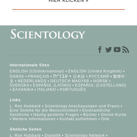
HIER KLICKEN »
Internationale Sites
ENGLISH (US/International)
ENGLISH (United Kingdom)
עברית
DANSK
FRANÇAIS
日本語
РУССКИЙ
繁體中
文
NEDERLANDS
DEUTSCH
MAGYAR
NORSK
SVENSKA
ESPAÑOL (LATINO)
ESPAÑOL (CASTELLANO)
ΕΛΛΗΝΙΚA
ITALIANO
PORTUGUÊS
Links
L. Ron Hubbard
Scientology Anschauungen und Praxis
Eine Stimme für die Menschlichkeit
Ehrenamtliche
Geistliche
Häufig gestellte Fragen
Bücher
Online-Kurse
Weitere Informationen
Kontakt aufnehmen
Orte
Ähnliche Seiten
L. Ron Hubbard
Dianetik
Scientology Network