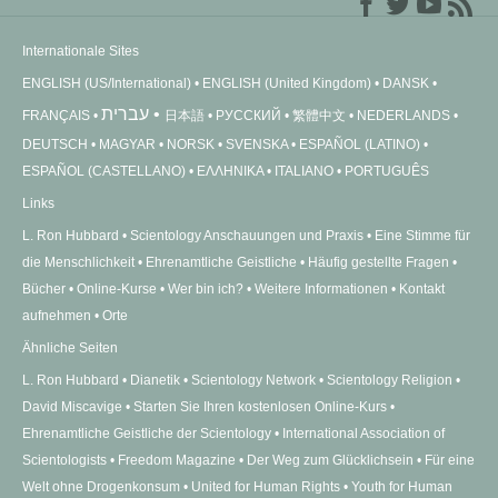
Internationale Sites
ENGLISH (US/International)
ENGLISH (United Kingdom)
DANSK
עברית
FRANÇAIS
日本語
РУССКИЙ
繁體中文
NEDERLANDS
DEUTSCH
MAGYAR
NORSK
SVENSKA
ESPAÑOL (LATINO)
ESPAÑOL (CASTELLANO)
ΕΛΛΗΝΙΚA
ITALIANO
PORTUGUÊS
Links
L. Ron Hubbard
Scientology Anschauungen und Praxis
Eine Stimme für
die Menschlichkeit
Ehrenamtliche Geistliche
Häufig gestellte Fragen
Bücher
Online-Kurse
Wer bin ich?
Weitere Informationen
Kontakt
aufnehmen
Orte
Ähnliche Seiten
L. Ron Hubbard
Dianetik
Scientology Network
Scientology Religion
David Miscavige
Starten Sie Ihren kostenlosen Online-Kurs
Ehrenamtliche Geistliche der Scientology
International Association of
Scientologists
Freedom Magazine
Der Weg zum Glücklichsein
Für eine
Welt ohne Drogenkonsum
United for Human Rights
Youth for Human