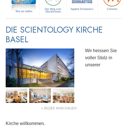
Der Weg zum
Applied Scholastics
Criminon
Wie wir helfen
Glücklichsein
DIE SCIENTOLOGY KIRCHE
BASEL
Wir heissen Sie
voller Stolz in
unserer
+ BILDER ANSCHAUEN
Kirche willkommen.