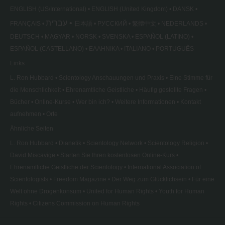
ENGLISH (US/International)
ENGLISH (United Kingdom)
DANSK
עברית
FRANÇAIS
日本語
РУССКИЙ
繁體中文
NEDERLANDS
DEUTSCH
MAGYAR
NORSK
SVENSKA
ESPAÑOL (LATINO)
ESPAÑOL (CASTELLANO)
ΕΛΛΗΝΙΚA
ITALIANO
PORTUGUÊS
Links
L. Ron Hubbard
Scientology Anschauungen und Praxis
Eine Stimme für
die Menschlichkeit
Ehrenamtliche Geistliche
Häufig gestellte Fragen
Bücher
Online-Kurse
Wer bin ich?
Weitere Informationen
Kontakt
aufnehmen
Orte
Ähnliche Seiten
L. Ron Hubbard
Dianetik
Scientology Network
Scientology Religion
David Miscavige
Starten Sie Ihren kostenlosen Online-Kurs
Ehrenamtliche Geistliche der Scientology
International Association of
Scientologists
Freedom Magazine
Der Weg zum Glücklichsein
Für eine
Welt ohne Drogenkonsum
United for Human Rights
Youth for Human
Rights
Citizens Commission on Human Rights